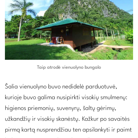
Taip atrodė vienuolyno bungalo
Šalia vienuolyno buvo nedidelė parduotuvė,
kurioje buvo galima nusipirkti visokių smulmenų:
higienos priemonių, suvenyrų, šaltų gėrimų,
užkandžių ir visokių skanėstų. Kažkur po savaitės
pirmą kartą nusprendžiau ten apsilankyti ir paimt