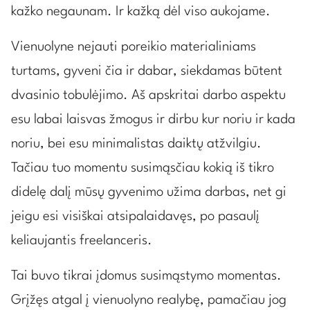
kažko negaunam. Ir kažką dėl viso aukojame.
Vienuolyne nejauti poreikio materialiniams
turtams, gyveni čia ir dabar, siekdamas būtent
dvasinio tobulėjimo. Aš apskritai darbo aspektu
esu labai laisvas žmogus ir dirbu kur noriu ir kada
noriu, bei esu minimalistas daiktų atžvilgiu.
Tačiau tuo momentu susimąsčiau kokią iš tikro
didelę dalį mūsų gyvenimo užima darbas, net gi
jeigu esi visiškai atsipalaidavęs, po pasaulį
keliaujantis freelanceris.
Tai buvo tikrai įdomus susimąstymo momentas.
Grįžęs atgal į vienuolyno realybę, pamačiau jog