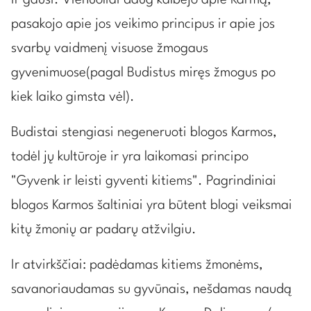
pasakojo apie jos veikimo principus ir apie jos
svarbų vaidmenį visuose žmogaus
gyvenimuose(pagal Budistus miręs žmogus po
kiek laiko gimsta vėl).
Budistai stengiasi negeneruoti blogos Karmos,
todėl jų kultūroje ir yra laikomasi principo
"Gyvenk ir leisti gyventi kitiems". Pagrindiniai
blogos Karmos šaltiniai yra būtent blogi veiksmai
kitų žmonių ar padarų atžvilgiu.
Ir atvirkščiai: padėdamas kitiems žmonėms,
savanoriaudamas su gyvūnais, nešdamas naudą