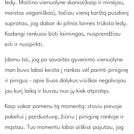
ledų. Maitino vienuolyne skaniai(kaip ir minėjau,
maistas veganiškas), tačiau vieną karštą pusdienį
supratau, jog dabar iki pilnos laimės trūksta ledų.
Kadangi renkuosi būti laimingas, nusprendžiau
eiti ir nusipirkti.
Įdomu tai, jog po savaitės gyvenimo vienuolyne
man buvo labai keista į rankas vėl paimti piniginę
ir pinigus - apie šiuos dalykus visiškai negalvojau
jau kurį laiką ir buvau nuo jų kiek atpratęs.
Kaip vakar pamenu tą momentą: stoviu pievoje
pakeliui į parduotuvę, žiūriu į piniginę rankoje ir
mąstau. Tuo momentu labai aiškiai pajutau, jog