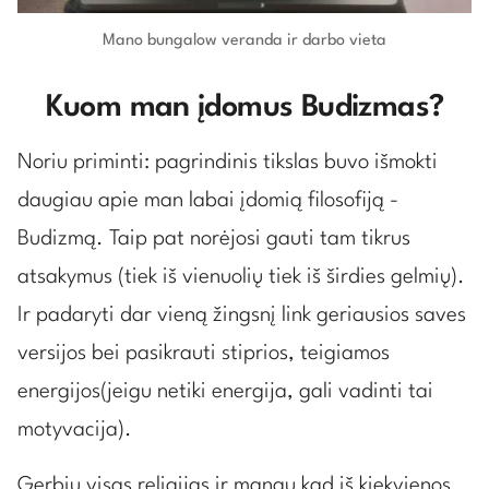
Mano bungalow veranda ir darbo vieta
Kuom man įdomus Budizmas?
Noriu priminti: pagrindinis tikslas buvo išmokti
daugiau apie man labai įdomią filosofiją -
Budizmą. Taip pat norėjosi gauti tam tikrus
atsakymus (tiek iš vienuolių tiek iš širdies gelmių).
Ir padaryti dar vieną žingsnį link geriausios saves
versijos bei pasikrauti stiprios, teigiamos
energijos(jeigu netiki energija, gali vadinti tai
motyvacija).
Gerbiu visas religijas ir manau kad iš kiekvienos