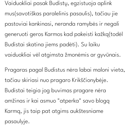
Vaiduokliai pasak Budistų, egzistuoja aplink
mus(savotiškas paralelinis pasaulis), tačiau jie
pastoviai kankinasi, neranda ramybės ir negali
generuoti geros Karmos kad pakeisti kažką(todėl
Budistai skatina jiems padėti). Su laiku
vaiduokliai vėl atgimsta žmonėmis ar gyvūnais.
Pragaras pagal Budistus nėra labai maloni vieta,
tačiau skiriasi nuo pragaro Krikščionybėje.
Budistai teigia jog buvimas pragare nėra
amžinas ir kai asmuo "atperka" savo blogą
Karmą, jis taip pat atgims aukštesniame
pasaulyje.