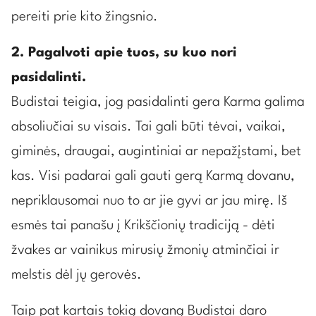
pereiti prie kito žingsnio.
2. Pagalvoti apie tuos, su kuo nori
pasidalinti.
Budistai teigia, jog pasidalinti gera Karma galima
absoliučiai su visais. Tai gali būti tėvai, vaikai,
giminės, draugai, augintiniai ar nepažįstami, bet
kas. Visi padarai gali gauti gerą Karmą dovanu,
nepriklausomai nuo to ar jie gyvi ar jau mirę. Iš
esmės tai panašu į Krikščionių tradiciją - dėti
žvakes ar vainikus mirusių žmonių atminčiai ir
melstis dėl jų gerovės.
Taip pat kartais tokią dovaną Budistai daro