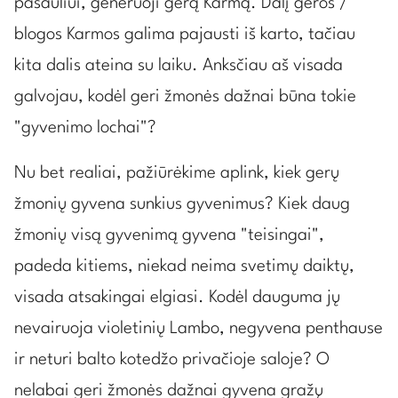
pasauliui, generuoji gerą Karmą. Dalį geros /
blogos Karmos galima pajausti iš karto, tačiau
kita dalis ateina su laiku. Anksčiau aš visada
galvojau, kodėl geri žmonės dažnai būna tokie
"gyvenimo lochai"?
Nu bet realiai, pažiūrėkime aplink, kiek gerų
žmonių gyvena sunkius gyvenimus? Kiek daug
žmonių visą gyvenimą gyvena "teisingai",
padeda kitiems, niekad neima svetimų daiktų,
visada atsakingai elgiasi. Kodėl dauguma jų
nevairuoja violetinių Lambo, negyvena penthause
ir neturi balto kotedžo privačioje saloje? O
nelabai geri žmonės dažnai gyvena gražų