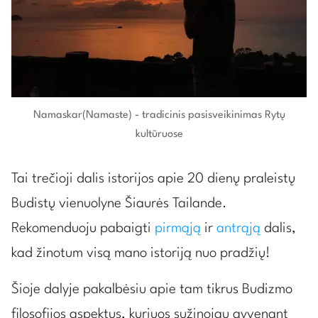
Namaskar(Namaste) - tradicinis pasisveikinimas Rytų
kultūruose
Tai trečioji dalis istorijos apie 20 dienų praleistų
Budistų vienuolyne Šiaurės Tailande.
Rekomenduoju pabaigti
pirmąją
ir
antrąją
dalis,
kad žinotum visą mano istoriją nuo pradžių!
Šioje dalyje pakalbėsiu apie tam tikrus Budizmo
filosofijos aspektus, kuriuos sužinojau gyvenant