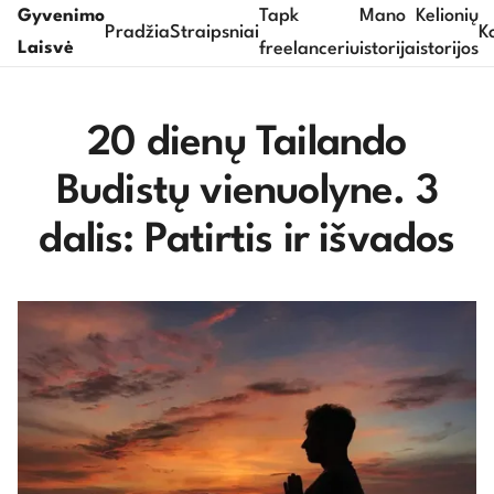
Tapk
Mano
Kelionių
Gyvenimo
Pradžia
Straipsniai
K
Laisvė
freelanceriu
istorija
istorijos
20 dienų Tailando
Budistų vienuolyne. 3
dalis: Patirtis ir išvados