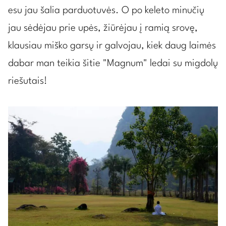
esu jau šalia parduotuvės. O po keleto minučių
jau sėdėjau prie upės, žiūrėjau į ramią srovę,
klausiau miško garsų ir galvojau, kiek daug laimės
dabar man teikia šitie "Magnum" ledai su migdolų
riešutais!