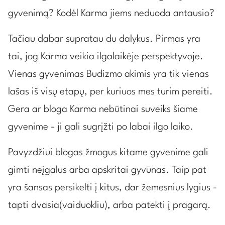
gyvenimą? Kodėl Karma jiems neduoda antausio?
Tačiau dabar supratau du dalykus. Pirmas yra
tai, jog Karma veikia ilgalaikėje perspektyvoje.
Vienas gyvenimas Budizmo akimis yra tik vienas
lašas iš visų etapų, per kuriuos mes turim pereiti.
Gera ar bloga Karma nebūtinai suveiks šiame
gyvenime - ji gali sugrįžti po labai ilgo laiko.
Pavyzdžiui blogas žmogus kitame gyvenime gali
gimti neįgalus arba apskritai gyvūnas. Taip pat
yra šansas persikelti į kitus, dar žemesnius lygius -
tapti dvasia(vaiduokliu), arba patekti į pragarą.