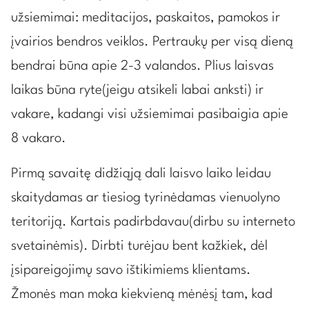
užsiemimai: meditacijos, paskaitos, pamokos ir
įvairios bendros veiklos. Pertraukų per visą dieną
bendrai būna apie 2-3 valandos. Plius laisvas
laikas būna ryte(jeigu atsikeli labai anksti) ir
vakare, kadangi visi užsiemimai pasibaigia apie
8 vakaro.
Pirmą savaitę didžiąją dali laisvo laiko leidau
skaitydamas ar tiesiog tyrinėdamas vienuolyno
teritoriją. Kartais padirbdavau(dirbu su interneto
svetainėmis). Dirbti turėjau bent kažkiek, dėl
įsipareigojimų savo ištikimiems klientams.
Žmonės man moka kiekvieną mėnėsį tam, kad