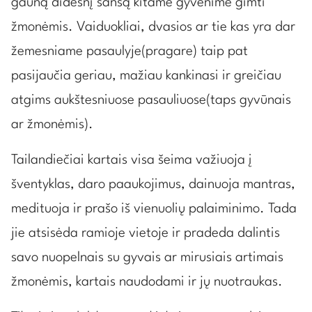
gauną didesnį šansą kitame gyvenime gimti
žmonėmis. Vaiduokliai, dvasios ar tie kas yra dar
žemesniame pasaulyje(pragare) taip pat
pasijaučia geriau, mažiau kankinasi ir greičiau
atgims aukštesniuose pasauliuose(taps gyvūnais
ar žmonėmis).
Tailandiečiai kartais visa šeima važiuoja į
šventyklas, daro paaukojimus, dainuoja mantras,
medituoja ir prašo iš vienuolių palaiminimo. Tada
jie atsisėda ramioje vietoje ir pradeda dalintis
savo nuopelnais su gyvais ar mirusiais artimais
žmonėmis, kartais naudodami ir jų nuotraukas.