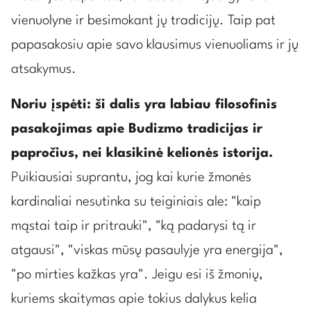
vienuolyne ir besimokant jų tradicijų. Taip pat
papasakosiu apie savo klausimus vienuoliams ir jų
atsakymus.
Noriu įspėti: ši dalis yra labiau filosofinis
pasakojimas apie Budizmo tradicijas ir
papročius, nei klasikinė kelionės istorija.
Puikiausiai suprantu, jog kai kurie žmonės
kardinaliai nesutinka su teiginiais ale: "kaip
mąstai taip ir pritrauki", "ką padarysi tą ir
atgausi", "viskas mūsų pasaulyje yra energija",
"po mirties kažkas yra". Jeigu esi iš žmonių,
kuriems skaitymas apie tokius dalykus kelia