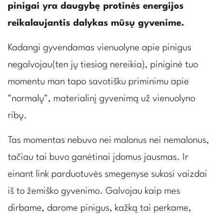
pinigai yra daugybę protinės energijos
reikalaujantis dalykas mūsų gyvenime.
Kadangi gyvendamas vienuolyne apie pinigus
negalvojau(ten jų tiesiog nereikia), piniginė tuo
momentu man tapo savotišku priminimu apie
"normalų", materialinį gyvenimą už vienuolyno
ribų.
Tas momentas nebuvo nei malonus nei nemalonus,
tačiau tai buvo ganėtinai įdomus jausmas. Ir
einant link parduotuvės smegenyse sukosi vaizdai
iš to žemiško gyvenimo. Galvojau kaip mes
dirbame, darome pinigus, kažką tai perkame,