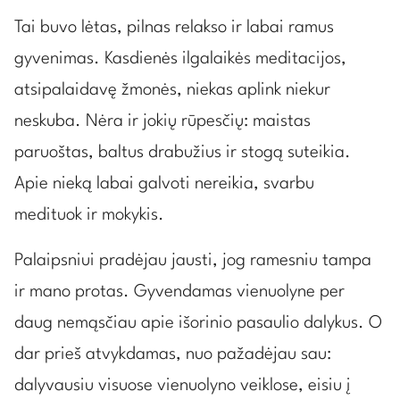
Tai buvo lėtas, pilnas relakso ir labai ramus
gyvenimas. Kasdienės ilgalaikės meditacijos,
atsipalaidavę žmonės, niekas aplink niekur
neskuba. Nėra ir jokių rūpesčių: maistas
paruoštas, baltus drabužius ir stogą suteikia.
Apie nieką labai galvoti nereikia, svarbu
medituok ir mokykis.
Palaipsniui pradėjau jausti, jog ramesniu tampa
ir mano protas. Gyvendamas vienuolyne per
daug nemąsčiau apie išorinio pasaulio dalykus. O
dar prieš atvykdamas, nuo pažadėjau sau:
dalyvausiu visuose vienuolyno veiklose, eisiu į