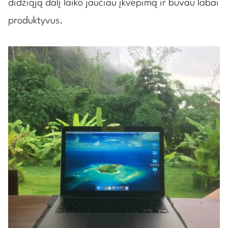
didžiąją dalį laiko jaučiau įkvėpimą ir buvau labai
produktyvus.