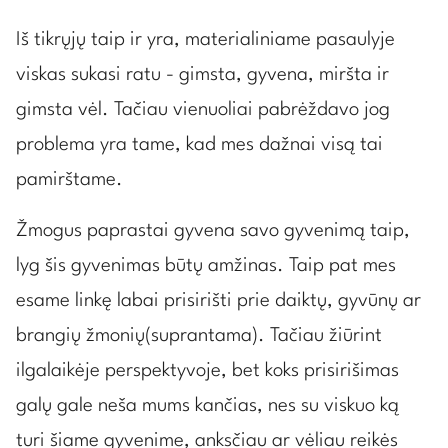
Iš tikrųjų taip ir yra, materialiniame pasaulyje
viskas sukasi ratu - gimsta, gyvena, miršta ir
gimsta vėl. Tačiau vienuoliai pabrėždavo jog
problema yra tame, kad mes dažnai visą tai
pamirštame.
Žmogus paprastai gyvena savo gyvenimą taip,
lyg šis gyvenimas būtų amžinas. Taip pat mes
esame linkę labai prisirišti prie daiktų, gyvūnų ar
brangių žmonių(suprantama). Tačiau žiūrint
ilgalaikėje perspektyvoje, bet koks prisirišimas
galų gale neša mums kančias, nes su viskuo ką
turi šiame gyvenime, anksčiau ar vėliau reikės