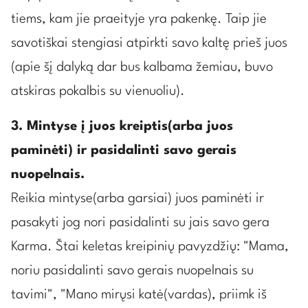
tiems, kam jie praeityje yra pakenkę. Taip jie
savotiškai stengiasi atpirkti savo kaltę prieš juos
(apie šį dalyką dar bus kalbama žemiau, buvo
atskiras pokalbis su vienuoliu).
3. Mintyse į juos kreiptis(arba juos
paminėti) ir pasidalinti savo gerais
nuopelnais.
Reikia mintyse(arba garsiai) juos paminėti ir
pasakyti jog nori pasidalinti su jais savo gera
Karma. Štai keletas kreipinių pavyzdžių: "Mama,
noriu pasidalinti savo gerais nuopelnais su
tavimi", "Mano mirųsi katė(vardas), priimk iš