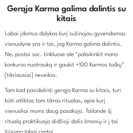
Gerąja Karma galima dalintis su
kitais
Labai įdomus dalykas kurį sužinojau gyvendamas
vienuolyne yra ir tai, jog Karma galima dalintis.
Ne, postai soc. tinkluose ale "
palaikinkit mano
konkurso nuotrauką ir gaukit +100 Karmos taškų
"
[tikriausiai] neveikia.
Tam kad pasidalinti gerąja Karma su kitais, turi
būti atliktas tam tikras ritualas, apie kurį
vienuoliai mums daug pasakojo. Tailande šį
ritualą praktikuoja didžioji dalis žmonių ir į tai
žiūrima labai rimtai.