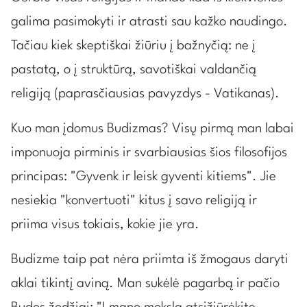
galima pasimokyti ir atrasti sau kažko naudingo.
Tačiau kiek skeptiškai žiūriu į bažnyčią: ne į
pastatą, o į struktūrą, savotiškai valdančią
religiją (paprasčiausias pavyzdys - Vatikanas).
Kuo man įdomus Budizmas? Visų pirmą man labai
imponuoja pirminis ir svarbiausias šios filosofijos
principas: "Gyvenk ir leisk gyventi kitiems". Jie
nesiekia "konvertuoti" kitus į savo religiją ir
priima visus tokiais, kokie jie yra.
Budizme taip pat nėra priimta iš žmogaus daryti
aklai tikintį aviną. Man sukėlė pagarbą ir pačio