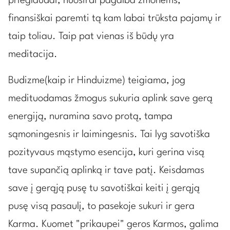
prieglaudai, nuoširdi pagalba žmonėms,
finansiškai paremti tą kam labai trūksta pajamų ir
taip toliau. Taip pat vienas iš būdų yra
meditacija.
Budizme(kaip ir Hinduizme) teigiama, jog
medituodamas žmogus sukuria aplink save gerą
energiją, nuramina savo protą, tampa
sąmoningesnis ir laimingesnis. Tai lyg savotiška
pozityvaus mąstymo esencija, kuri gerina visą
tave supančią aplinką ir tave patį. Keisdamas
save į gerąją pusę tu savotiškai keiti į gerąją
pusę visą pasaulį, to pasekoje sukuri ir gera
Karma. Kuomet "prikaupei" geros Karmos, galima