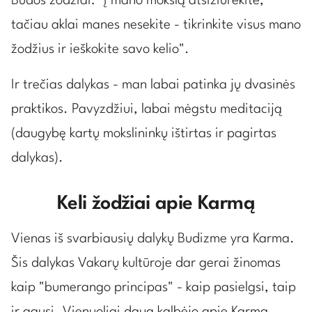
Budos žodžiai: "Į mano mokslą atsižiūrėkite,
tačiau aklai manes nesekite - tikrinkite visus mano
žodžius ir ieškokite savo kelio".
Ir trečias dalykas - man labai patinka jų dvasinės
praktikos. Pavyzdžiui, labai mėgstu meditaciją
(daugybę kartų mokslininkų ištirtas ir pagirtas
dalykas).
Keli žodžiai apie Karmą
Vienas iš svarbiausių dalykų Budizme yra Karma.
Šis dalykas Vakarų kultūroje dar gerai žinomas
kaip "bumerango principas" - kaip pasielgsi, taip
ir gausi. Vienuoliai daug kalbėjo apie Karmą,