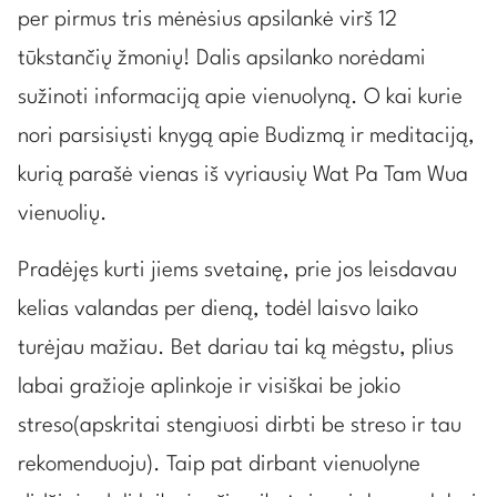
per pirmus tris mėnėsius apsilankė virš 12
tūkstančių žmonių! Dalis apsilanko norėdami
sužinoti informaciją apie vienuolyną. O kai kurie
nori parsisiųsti knygą apie Budizmą ir meditaciją,
kurią parašė vienas iš vyriausių Wat Pa Tam Wua
vienuolių.
Pradėjęs kurti jiems svetainę, prie jos leisdavau
kelias valandas per dieną, todėl laisvo laiko
turėjau mažiau. Bet dariau tai ką mėgstu, plius
labai gražioje aplinkoje ir visiškai be jokio
streso(apskritai stengiuosi dirbti be streso ir tau
rekomenduoju). Taip pat dirbant vienuolyne